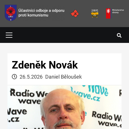
Přejít k hlavnímu obsahu
Primary
Menu
Hlavní navigace
Zdeněk Novák
26.5.2026
Daniel Běloušek