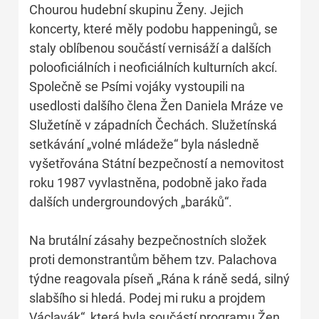
Chourou hudební skupinu Ženy. Jejich
koncerty, které měly podobu happeningů, se
staly oblíbenou součástí vernisáží a dalších
polooficiálních i neoficiálních kulturních akcí.
Společně se Psími vojáky vystoupili na
usedlosti dalšího člena Žen Daniela Mráze ve
Služetíně v západních Čechách. Služetínská
setkávání „volné mládeže“ byla následně
vyšetřována Státní bezpečností a nemovitost
roku 1987 vyvlastněna, podobně jako řada
dalších undergroundových „baráků“.
Na brutální zásahy bezpečnostních složek
proti demonstrantům během tzv. Palachova
týdne reagovala píseň „Rána k ráně sedá, silný
slabšího si hledá. Podej mi ruku a projdem
Václavák“, která byla součástí programu Žen