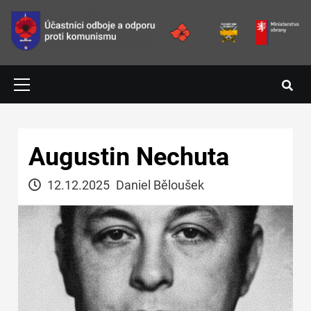
Přejít k hlavnímu obsahu
Primary
Menu
Hlavní navigace
Augustin Nechuta
12.12.2025
Daniel Běloušek