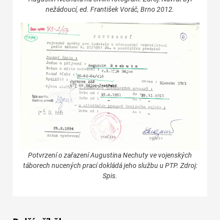
nežádoucí, ed. František Voráč, Brno 2012.
Potvrzení o zařazení Augustina Nechuty ve vojenských
táborech nucených prací dokládá jeho službu u PTP. Zdroj:
Spis.