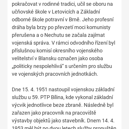
pokračovat v rodinné tradici, učil se oboru na
učňovské škole v Letovicích a Základní
odborné škole potravní v Brně. Jeho profesní
dráha byla brzy po převzetí moci komunisty
přerušena a o Nechutu se začala zajímat
vojenská správa. V rámci odvodního řízení byl
příslušnou komisí okresního vojenského
velitelství v Blansku označen jako osoba
„politicky nespolehlivá“ s určením pro službu
ve vojenských pracovních jednotkách.
Dne 15. 4. 1951 nastoupil vojenskou základní
službu u 59. PTP Bílina, kde vykonal základní
výcvik jednotlivce beze zbraně. Následně byl
zařazen jako pracovník na pracoviště
výstavby objektů jako stavebník. Dnem 14. 4.
1953 měl být po dvou letech služby propuštěn