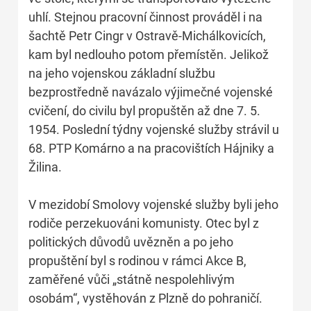
uhlí. Stejnou pracovní činnost prováděl i na
šachtě Petr Cingr v Ostravě-Michálkovicích,
kam byl nedlouho potom přemístěn. Jelikož
na jeho vojenskou základní službu
bezprostředně navázalo výjimečné vojenské
cvičení, do civilu byl propuštěn až dne 7. 5.
1954. Poslední týdny vojenské služby strávil u
68. PTP Komárno a na pracovištích Hájniky a
Žilina.
V mezidobí Smolovy vojenské služby byli jeho
rodiče perzekuováni komunisty. Otec byl z
politických důvodů uvězněn a po jeho
propuštění byl s rodinou v rámci Akce B,
zaměřené vůči „státně nespolehlivým
osobám“, vystěhován z Plzně do pohraničí.