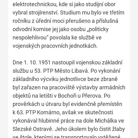
elektrotechnickou, kde si jako studijní obor
vybral strojírenství. Studium mu bylo ve třetím
ročníku z úřední moci přerušeno a příslušná
odvodní komise jej jako osobu „politicky
nespolehlivou“ povolala ke službě ve
vojenských pracovních jednotkách.
Dne 1. 10. 1951 nastoupil vojenskou základní
službu u 53. PTP Město Libavá. Po vykonání
základního výcviku jednotlivce beze zbraně
byl zařazen na pracoviště výstavby armádních
objektů na letišti v Bochoři u Přerova. Po
prověrkách u útvaru byl evidenčně přemístěn
k 63. PTP Komárno, avšak ve skutečnosti
vykonával hlubinné práce na dole Michálka ve
Slezské Ostravě. Jeho úkolem bylo čistit žlaby
ve štole, kterými se transportovalo vytěžené