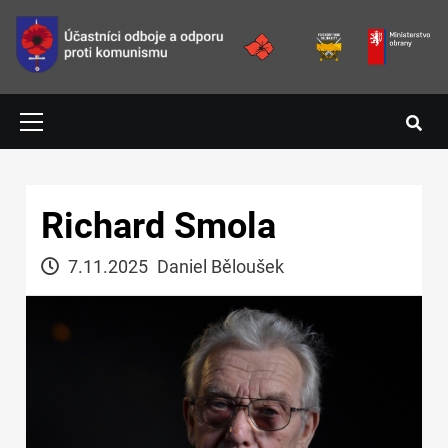
Přejít k hlavnímu obsahu
Primary
Menu
Hlavní navigace
Richard Smola
7.11.2025
Daniel Běloušek